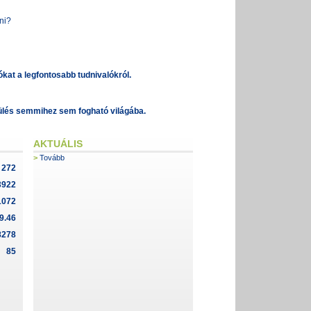
ni?
iókat a legfontosabb tudnivalókról.
epülés semmihez sem fogható világába.
AKTUÁLIS
Tovább
272
3922
1072
9.46
8278
85