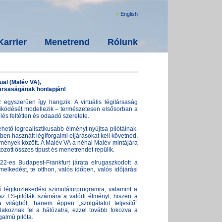
English
Karrier
Menetrend
Rólunk
ual (Malév VA),
társaságának honlapján!
 egyszerűen így hangzik: A virtuális légitársaság
 működését modellezik – természetesen elsősorban a
és feltétlen és odaadó szeretete.
ehető legrealisztikusabb élményt nyújtsa pilótáinak.
tben használt légiforgalmi eljárásokat kell követned,
ülmények között. A Malév VA a néhai Malév mintájára
rtozott összes típust és menetrendet repülik.
2-es Budapest-Frankfurt járata elrugaszkodott a
lkedést, te otthon, valós időben, valós időjárási
 légiközlekedési szimulátorprogramra, valamint a
az FS-pilóták számára a valódi élményt, hiszen a
 világból, hanem éppen „szolgálatot teljesítő”
atlakoznak fel a hálózatra, ezzel tovább fokozva a
galmú pilóta.