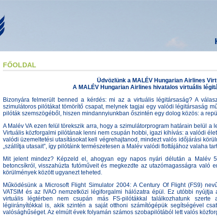
FŐOLDAL
Üdvözlünk a MALÉV Hungarian Airlines Virt
A MALÉV Hungarian Airlines hivatalos virtuális légi
Bizonyára felmerült benned a kérdés: mi az a virtuális légitársaság? A válasz
szimulátoros pilótákat tömörítő csapat, melynek tagjai egy valódi légitársaság
pilóták szemszögéből, hiszen mindannyiunkban őszintén egy dolog közös: a repül
A Malév VA ezen felül törekszik arra, hogy a szimulátorprogram határain belül a l
Virtuális közforgalmi pilótának lenni nem csupán hobbi, igazi kihívás: a valódi éle
valódi üzemeltetési utasításokat kell végrehajtanod, mindezt valós időjárási kör
„szállítja utasait”, így pilótáink természetesen a Malév valódi flottájához valaha ta
Mit jelent mindez? Képzeld el, ahogyan egy napos nyári délután a Malév 52
betoncsíkról, visszahúzta futóműveit és megkezdte az utazómagasságra való eme
körülmények között ugyanezt teheted.
Működésünk a Microsoft Flight Simulator 2004: A Century Of Flight (FS9) nevű
VATSIM és az IVAO nemzetközi légiforgalmi hálózatra épül. Ez utóbbi nyújtja 
virtuális légtérben nem csupán más FS-pilótákkal találkozhatunk szerte a
légiirányítókkal is, akik szintén a saját otthoni számítógépük segítségével cs
valósághűséget. Az elmúlt évek folyamán számos szobapilótából lett valós közfor