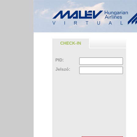
CHECK-IN
PID:
Jelszó: