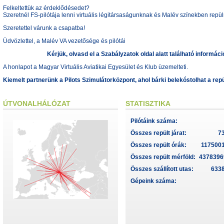
Felkeltettük az érdeklődésedet?
Szeretnél FS-pilótája lenni virtuális légitársaságunknak és Malév színekben repül
Szeretettel várunk a csapatba!
Üdvözlettel, a Malév VA vezetősége és pilótái
Kérjük, olvasd el a
Szabályzatok
oldal alatt található informác
A honlapot a Magyar Virtuális Aviatikai Egyesület és Klub üzemelteti.
Kiemelt partnerünk a
Pilots Szimulátorközpont
, ahol bárki belekóstolhat a r
ÚTVONALHÁLÓZAT
STATISZTIKA
Pilótáink száma:
Összes repült járat:
7
Összes repült órák:
117500
Összes repült mérföld:
4378396
Összes szállított utas:
633
Gépeink száma: