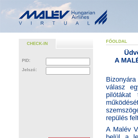
FŐOLDAL
CHECK-IN
Üdvö
A MALÉV
PID:
Jelszó:
Bizonyára 
válasz eg
pilótákat
működésé
szemszögé
repülés fe
A Malév VA
belül a le