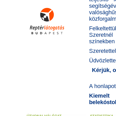
segítségé
valósághűs
közforgalm
Felkeltett
Szeretnél
színekben 
Szeretette
Üdvözlette
Kérjük, o
A honlapot
Kiemelt
belekósto