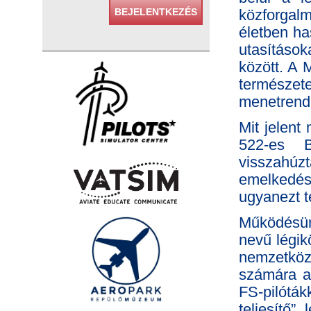
BEJELENTKEZÉS
közforgal
életben ha
utasításo
között. A M
természete
menetrende
Mit jelent
522-es Bu
visszahú
emelkedést
ugyanezt t
Működésünk
nevű légik
nemzetközi
számára a
FS-pilóták
teljesítő”