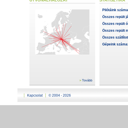
ÚTVONALHÁLÓZAT
STATISZTIKA
Pilótáink száma
Összes repült já
Összes repült ó
Összes repült m
Összes szállítot
Gépeink száma
Tovább
Kapcsolat
© 2004 - 2026